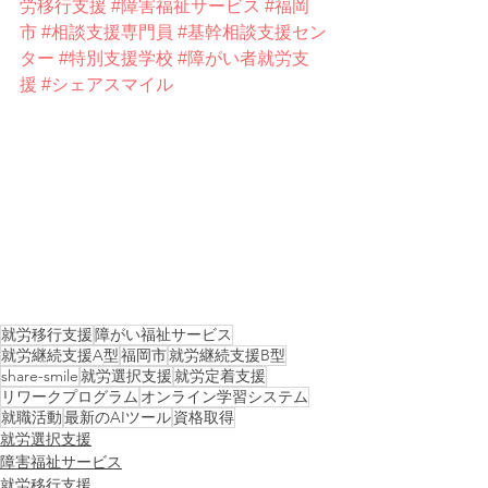
労移行支援
#障害福祉サービス
#福岡
市
#相談支援専門員
#基幹相談支援セン
ター
#特別支援学校
#障がい者就労支
援
#シェアスマイル
就労移行支援
障がい福祉サービス
就労継続支援A型
福岡市
就労継続支援B型
share-smile
就労選択支援
就労定着支援
リワークプログラム
オンライン学習システム
就職活動
最新のAIツール
資格取得
就労選択支援
障害福祉サービス
就労移行支援