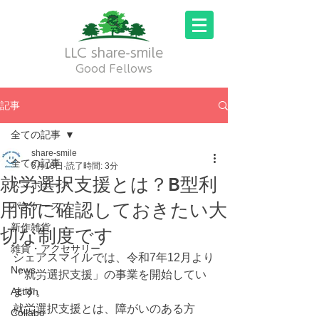
LLC share-smile
Good Fellows
記事
全ての記事
share-smile
全ての記事
5月18日
読了時間: 3分
就労選択支援とは？B型利
スマホケース
用前に確認しておきたい大
パスケース
新作雑貨
切な制度です
雑貨・アクセサリー
シェアスマイルでは、令和7年12月より
News
「就労選択支援」の事業を開始してい
Action
ます。
就労選択支援とは、障がいのある方
Collabo