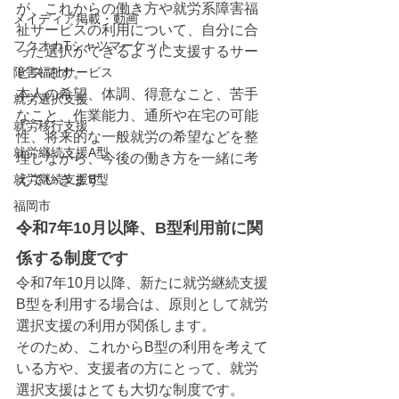
が、これからの働き方や就労系障害福
メイディア掲載・動画
祉サービスの利用について、自分に合
フクオカTシャツマーケット
った選択ができるように支援するサー
障害福祉サービス
ビスです。
本人の希望、体調、得意なこと、苦手
就労選択支援
なこと、作業能力、通所や在宅の可能
就労移行支援
性、将来的な一般就労の希望などを整
就労継続支援A型
理しながら、今後の働き方を一緒に考
就労継続支援B型
えていきます。
福岡市
令和7年10月以降、B型利用前に関
係する制度です
令和7年10月以降、新たに就労継続支援
B型を利用する場合は、原則として就労
選択支援の利用が関係します。
そのため、これからB型の利用を考えて
いる方や、支援者の方にとって、就労
選択支援はとても大切な制度です。