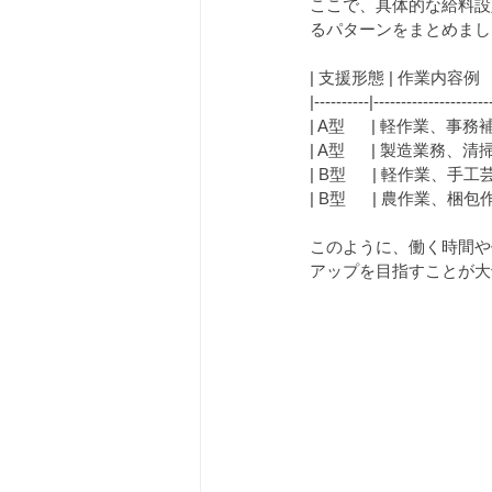
ここで、具体的な給料設
るパターンをまとめまし
| 支援形態 | 作業内容例    
|----------|---------------------
| A型      | 軽作業、事務補助
| A型      | 製造業務、清掃  
| B型      | 軽作業、手工芸  
| B型      | 農作業、梱包作業 
このように、働く時間や
アップを目指すことが大