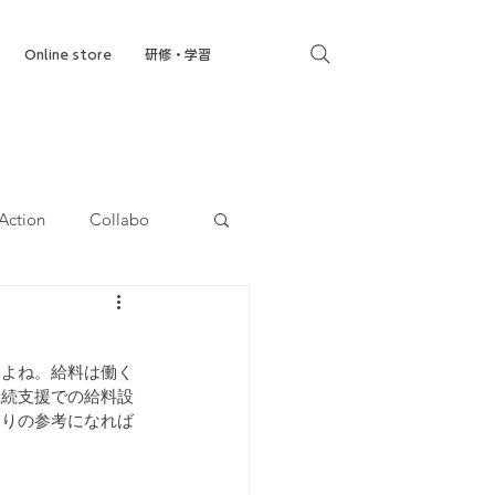
Online store
研修・学習
Action
Collabo
就労移行支援
すよね。給料は働く
継続支援での給料設
くりの参考になれば