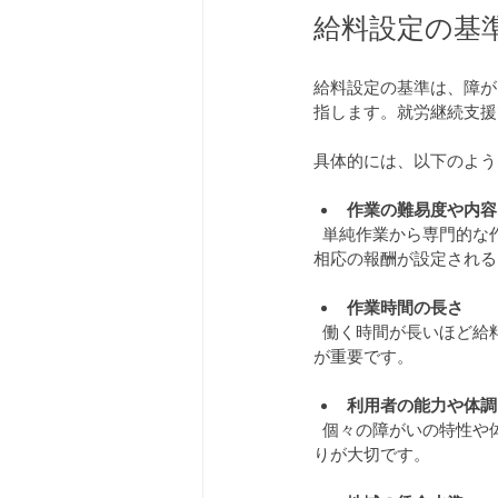
給料設定の基
給料設定の基準は、障が
指します。就労継続支援
具体的には、以下のよう
作業の難易度や内容
  単純作業から専門的な作業まで、仕事内容によって給料は変わります。難しい作業や責任のある仕事には、
相応の報酬が設定される
作業時間の長さ
  働く時間が長いほど給料も増える傾向にあります。週に何時間働くか、または1日の勤務時間がどのくらいか
が重要です。
利用者の能力や体調
  個々の障がいの特性や体調に合わせて、無理のない範囲で給料設定が行われます。無理なく働ける環境づく
りが大切です。