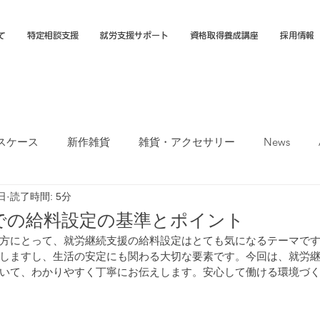
て
特定相談支援
就労支援サポート
資格取得養成講座
採用情報
スケース
新作雑貨
雑貨・アクセサリー
News
日
読了時間: 5分
オカTシャツマーケット
障害福祉サービス
就労選択支援
での給料設定の基準とポイント
方にとって、就労継続支援の給料設定はとても気になるテーマで
支援B型
福岡市
しますし、生活の安定にも関わる大切な要素です。今回は、就労
いて、わかりやすく丁寧にお伝えします。安心して働ける環境づ