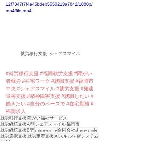
12f7347f7f4e45bdeb5559219a7842/1080p/
mp4/file.mp4
就労移行支援  シェアスマイル
#就労移行支援
#福岡就労支援
#障がい
者就労
#在宅ワーク
#就職支援
#福岡市
中央
#シェアスマイル
#就労支援
#発達
障害支援
#精神障害支援
#就職したい
#
働きたい
#自分のペースで
#在宅勤務
#
福岡求人
就労移行支援
障がい福祉サービス
就労継続支援A型
シェアスマイル
福岡市
就労継続支援B型
share-smile
合同会社share-smile
就労選択支援
就労定着支援
AIスキル学習システム