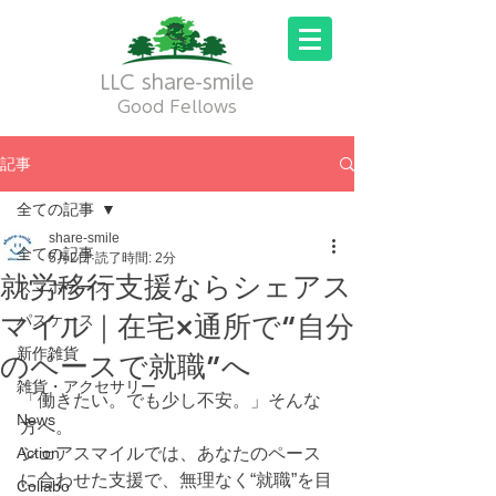
LLC share-smile
Good Fellows
記事
全ての記事
share-smile
全ての記事
5月2日
読了時間: 2分
就労移行支援ならシェアス
スマホケース
マイル｜在宅×通所で“自分
パスケース
新作雑貨
のペースで就職”へ
雑貨・アクセサリー
「働きたい。でも少し不安。」そんな
News
方へ。
Action
シェアスマイルでは、あなたのペース
に合わせた支援で、無理なく“就職”を目
Collabo