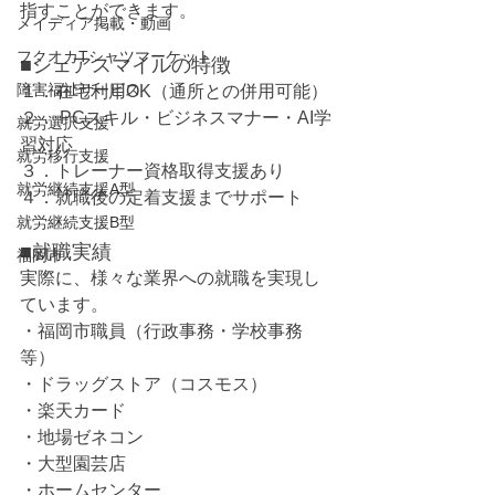
指すことができます。
メイディア掲載・動画
フクオカTシャツマーケット
■シェアスマイルの特徴
障害福祉サービス
１．在宅利用OK（通所との併用可能）
２． PCスキル・ビジネスマナー・AI学
就労選択支援
習対応
就労移行支援
３．トレーナー資格取得支援あり
就労継続支援A型
４．就職後の定着支援までサポート
就労継続支援B型
■就職実績
福岡市
実際に、様々な業界への就職を実現し
ています。
・福岡市職員（行政事務・学校事務 
等）
・ドラッグストア（コスモス）
・楽天カード
・地場ゼネコン
・大型園芸店
・ホームセンター