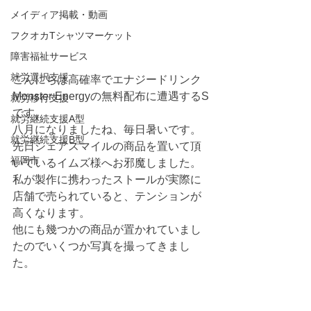
メイディア掲載・動画
フクオカTシャツマーケット
障害福祉サービス
就労選択支援
こんにちは高確率でエナジードリンク
Monster Energyの無料配布に遭遇するS
就労移行支援
です。
就労継続支援A型
八月になりましたね、毎日暑いです。
就労継続支援B型
先日シェアスマイルの商品を置いて頂
福岡市
いているイムズ様へお邪魔しました。
私が製作に携わったストールが実際に
店舗で売られていると、テンションが
高くなります。
他にも幾つかの商品が置かれていまし
たのでいくつか写真を撮ってきまし
た。