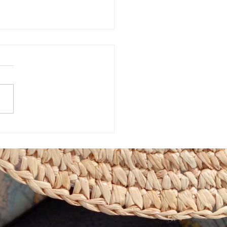
市植物園「ときめきショ
」に出店しています！