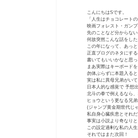
こんにちはSです。
「人生はチョコレートの
映画フォレスト・ガンプ
先のことなど分からない
何故突然こんな話をした
この年になって、あっと
正直ブログのネタにする
書いてもいいかなと思っ
まあ実際はキーボードを
勿体ぶらずに本題入ると
実は私に異母兄弟がいて
日本人的な感覚で 予想
北斗の拳で例えるなら、
ヒョウという更なる兄弟
(ジャンプ黄金期世代じ
私自身心臓疾患とそれだ
事実は小説より奇なりと
この設定過剰な私の人生
それではまた次回！