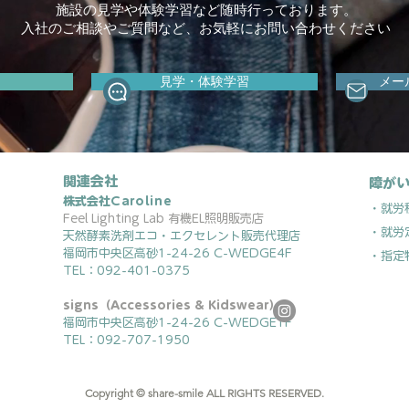
施設の見学や体験学習など随時行っております。
入社のご相談やご質問など、お気軽にお問い合わせください
見学・体験学習
メー
関連会社
障がい
株式会社
Caroline
・就労
Feel Lighting Lab 有機EL照明販売店
・就労
天然酵素洗剤エコ・エクセレント販売代理店
福岡市中央区高砂1-24-26 C-WEDGE4F
・指定
TEL：092-401-0375
signs（Accessories & Kidswear）
福岡市中央区高砂1-24-26 C-WEDGE1F
TEL：092-707-1950
Copyright © share-smile ALL RIGHTS RESERVED.