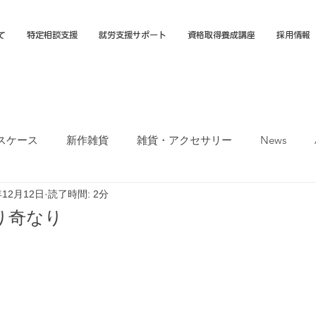
て
特定相談支援
就労支援サポート
資格取得養成講座
採用情報
スケース
新作雑貨
雑貨・アクセサリー
News
年12月12日
読了時間: 2分
オカTシャツマーケット
障害福祉サービス
就労選択支援
り奇なり
支援B型
福岡市