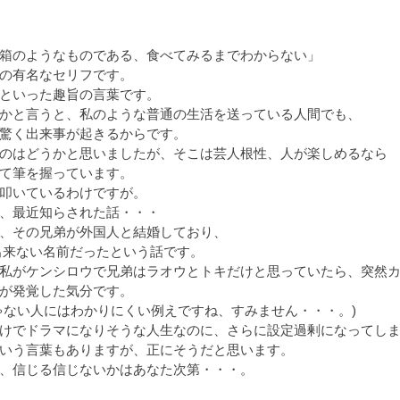
箱のようなものである、食べてみるまでわからない」
の有名なセリフです。
といった趣旨の言葉です。
かと言うと、私のような普通の生活を送っている人間でも、
驚く出来事が起きるからです。
のはどうかと思いましたが、そこは芸人根性、人が楽しめるなら
て筆を握っています。
叩いているわけですが。
、最近知らされた話・・・
、その兄弟が外国人と結婚しており、
出来ない名前だったという話です。
私がケンシロウで兄弟はラオウとトキだけと思っていたら、突然
が発覚した気分です。
ゃない人にはわかりにくい例えですね、すみません・・・。)
けでドラマになりそうな人生なのに、さらに設定過剰になってし
いう言葉もありますが、正にそうだと思います。
、信じる信じないかはあなた次第・・・。