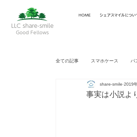
HOME
シェアスマイルについ
LLC share-smile
Good Fellows
全ての記事
スマホケース
パ
share-smile
2019
メイディア掲載・動画
フク
事実は小説よ
就労継続支援A型
就労継続