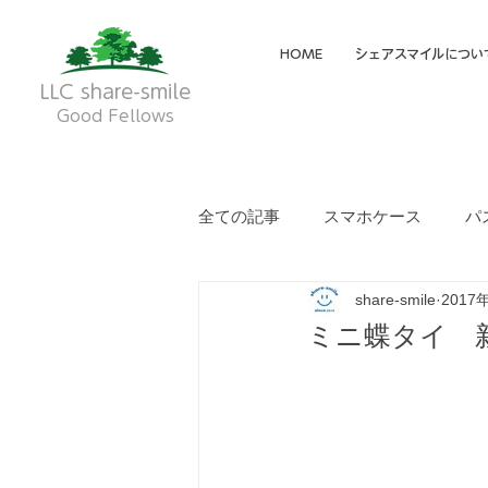
HOME
シェアスマイルについ
LLC share-smile
Good Fellows
全ての記事
スマホケース
パ
share-smile
2017
メイディア掲載・動画
フク
ミニ蝶タイ 新
就労継続支援A型
就労継続