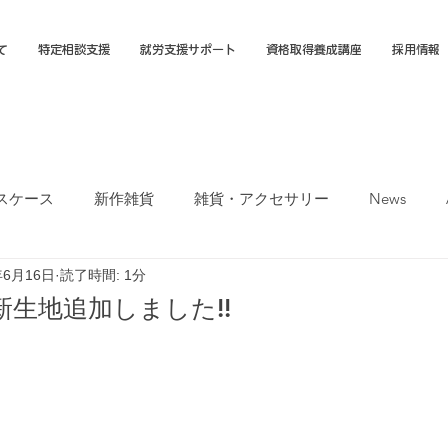
て
特定相談支援
就労支援サポート
資格取得養成講座
採用情報
スケース
新作雑貨
雑貨・アクセサリー
News
年6月16日
読了時間: 1分
オカTシャツマーケット
障害福祉サービス
就労選択支援
生地追加しました!!
支援B型
福岡市