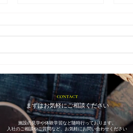
就労選択支援とは？B型利用
20
前に確認しておきたい大切な
神社
制度です
リボ
しま
CONTACT
まずはお気軽にご相談ください
施設の見学や体験学習など随時行っております。
入社のご相談やご質問など、お気軽にお問い合わせください