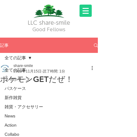
LLC share-smile
Good Fellows
記事
全ての記事
share-smile
全ての記事
2019年11月15日
読了時間: 1分
ポケモンGETだぜ！
スマホケース
パスケース
新作雑貨
雑貨・アクセサリー
News
Action
Collabo