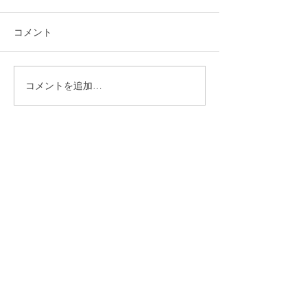
コメント
コメントを追加…
就労選択支援とは？B型利
福岡市植物園「
用前に確認しておきたい
ショップ」に出
大切な制度です
ます！
CONTACT
まずはお気軽にご相談ください
施設の見学や体験学習など随時行っております。
入社のご相談やご質問など、お気軽にお問い合わせください
入社のご相談
見学・体験学習
メールでのお問い合わせ