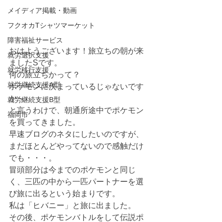
メイディア掲載・動画
フクオカTシャツマーケット
障害福祉サービス
おはようございます！旅立ちの朝が来
就労選択支援
ましたSです。
就労移行支援
何の旅立ちかって？
就労継続支援A型
ポケモンに決まっているじゃないです
か～
就労継続支援B型
と言うわけで、朝通所途中でポケモン
福岡市
を買ってきました。
早速ブログのネタにしたいのですが、
まだほとんどやってないので感触だけ
でも・・・。
冒頭部分は今までのポケモンと同じ
く、三匹の中から一匹パートナーを選
び旅に出るという始まりです。
私は「ヒバニー」と旅に出ました。
その後、ポケモンバトルをして伝説ポ