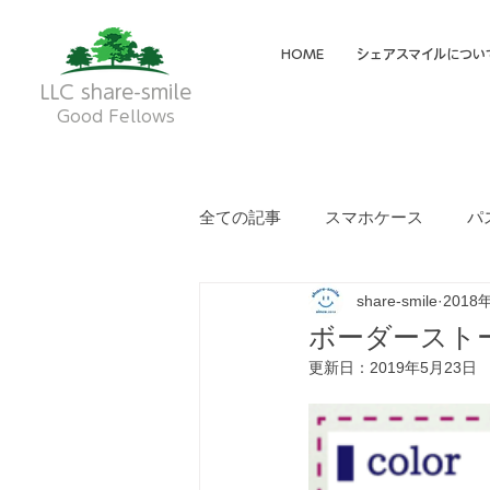
HOME
シェアスマイルについ
LLC share-smile
Good Fellows
全ての記事
スマホケース
パ
share-smile
2018
メイディア掲載・動画
フク
ボーダースト
更新日：
2019年5月23日
就労継続支援A型
就労継続