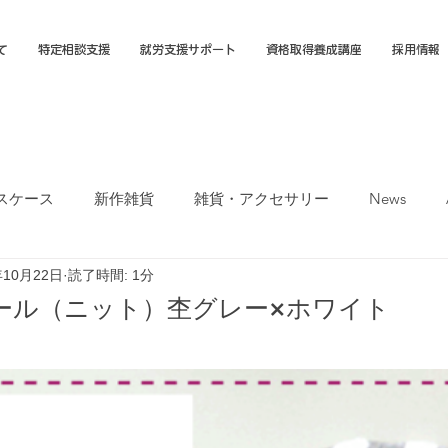
て
特定相談支援
就労支援サポート
資格取得養成講座
採用情報
スケース
新作雑貨
雑貨・アクセサリー
News
年10月22日
読了時間: 1分
オカTシャツマーケット
障害福祉サービス
就労選択支援
ール（ニット）杢グレー×ホワイト
支援B型
福岡市