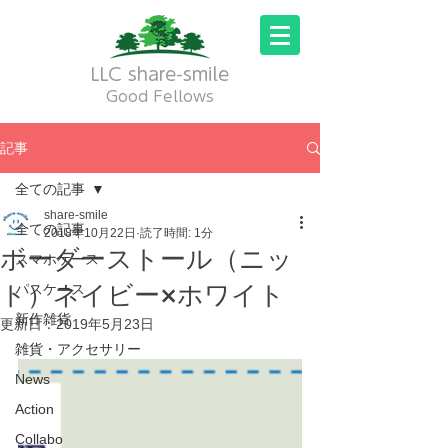
LLC share-smile
Good Fellows
記事
全ての記事
share-smile
全ての記事
2018年10月22日
読了時間: 1分
ボーダーストール（ニッ
スマホケース
ト）ネイビー×ホワイト
パスケース
新作雑貨
更新日：
2019年5月23日
雑貨・アクセサリー
News
Action
Collabo