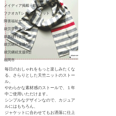
メイディア掲載・動画
フクオカTシャツマーケット
障害福祉サービス
就労選択支援
就労移行支援
就労継続支援A型
就労継続支援B型
福岡市
毎日のおしゃれをもっと楽しみたくな
る、さらりとした天竺ニットのストー
ル。
やわらかな素材感のストールで、１年
中ご使用いただけます。
シンプルなデザインなので、カジュア
ルにはもちろん、
ジャケットに合わせてもお洒落に仕上