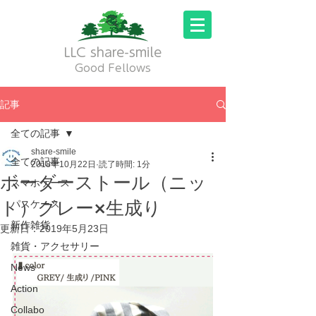
LLC share-smile
Good Fellows
記事
全ての記事
share-smile
全ての記事
2018年10月22日
読了時間: 1分
ボーダーストール（ニッ
スマホケース
ト）グレー×生成り
パスケース
新作雑貨
更新日：
2019年5月23日
雑貨・アクセサリー
News
Action
Collabo