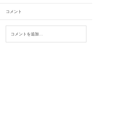
コメント
コメントを追加…
福岡市植物園「ときめき
ときめきマーケ
ショップ」に出店してい
会！
ます！
CONTACT
まずはお気軽にご相談ください
施設の見学や体験学習など随時行っております。
入社のご相談やご質問など、お気軽にお問い合わせください
入社のご相談
見学・体験学習
メールでのお問い合わせ