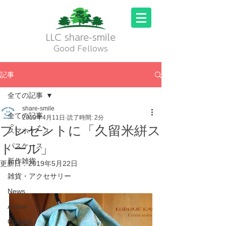
LLC share-smile
Good Fellows
記事
全ての記事
share-smile
全ての記事
2019年4月11日
読了時間: 2分
プレゼントに「久留米絣ス
スマホケース
トール」
パスケース
新作雑貨
更新日：
2019年5月22日
雑貨・アクセサリー
News
Action
Collabo