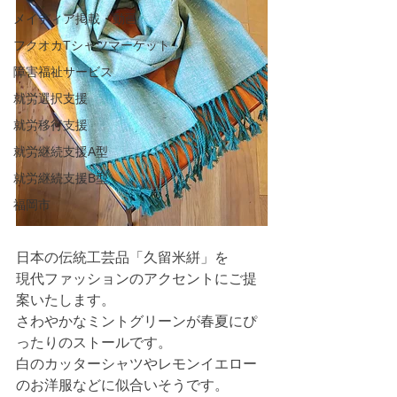
メイディア掲載・動画
フクオカTシャツマーケット
障害福祉サービス
就労選択支援
就労移行支援
就労継続支援A型
就労継続支援B型
福岡市
日本の伝統工芸品「久留米絣」を
現代ファッションのアクセントにご提
案いたします。
さわやかなミントグリーンが春夏にぴ
ったりのストールです。
白のカッターシャツやレモンイエロー
のお洋服などに似合いそうです。