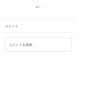
コメント
コメントを追加…
福岡市植物園「ときめき
ときめきマーケ
ショップ」に出店してい
会！
ます！
CONTACT
まずはお気軽にご相談ください
施設の見学や体験学習など随時行っております。
入社のご相談やご質問など、お気軽にお問い合わせください
入社のご相談
見学・体験学習
メールでのお問い合わせ