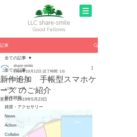
LLC share-smile
Good Fellows
記事
全ての記事
share-smile
全ての記事
2018年10月12日
読了時間: 1分
新作追加 手帳型スマホケ
スマホケース
ース のご紹介
パスケース
新作雑貨
更新日：
2019年5月23日
雑貨・アクセサリー
News
Action
Collabo