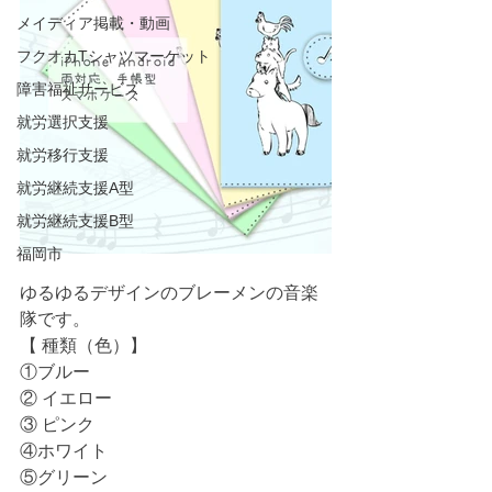
メイディア掲載・動画
フクオカTシャツマーケット
障害福祉サービス
就労選択支援
就労移行支援
就労継続支援A型
就労継続支援B型
福岡市
ゆるゆるデザインのブレーメンの音楽
隊です。
【 種類（色）】
①ブルー
② イエロー
③ ピンク
④ホワイト
⑤グリーン