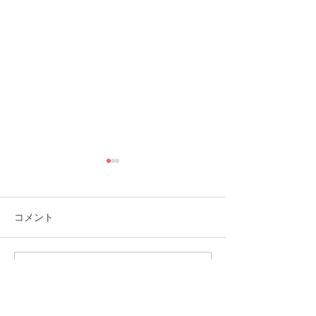
コメント
コメントを追加…
就労選択支援とは？B型利
福岡市植物園「
用前に確認しておきたい
ショップ」に出
大切な制度です
ます！