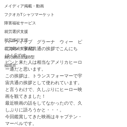
メイディア掲載・動画
フクオカTシャツマーケット
障害福祉サービス
就労選択支援
就労移行支援
バーウィップ　グラーナ　ウィー　ピ
就労継続支援A型
二ボン！宇宙共通の挨拶でこんにち
は！Sです。
就労継続支援B型
ピンと来た人は相当なアメリカヒーロ
福岡市
ー通だと思います。
この挨拶は、トランスフォーマーで宇
宙共通の挨拶として使われています。
と言うわけで、久しぶりにヒーロー映
画を観てきました！
最近映画の話をしてなかったので、久
しぶりに語ろうかと・・・。
今回鑑賞してきた映画はキャプテン・
マーベルです。