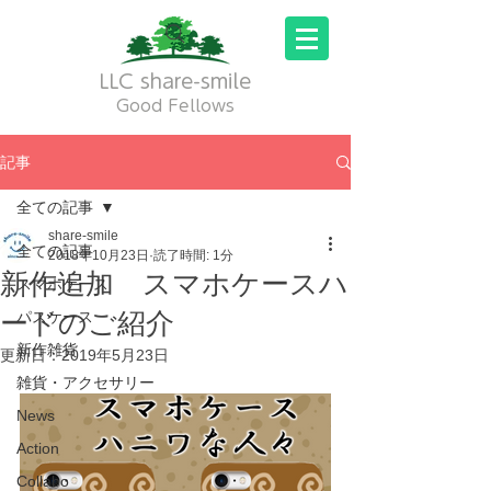
LLC share-smile
Good Fellows
記事
全ての記事
share-smile
全ての記事
2018年10月23日
読了時間: 1分
新作追加 スマホケースハ
スマホケース
ードのご紹介
パスケース
新作雑貨
更新日：
2019年5月23日
雑貨・アクセサリー
News
Action
Collabo