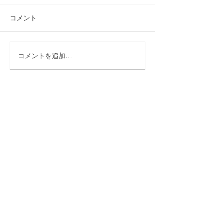
コメント
コメントを追加…
福岡市植物園「ときめき
ときめきマーケ
ショップ」に出店してい
会！
ます！
CONTACT
まずはお気軽にご相談ください
施設の見学や体験学習など随時行っております。
入社のご相談やご質問など、お気軽にお問い合わせください
入社のご相談
見学・体験学習
メールでのお問い合わせ