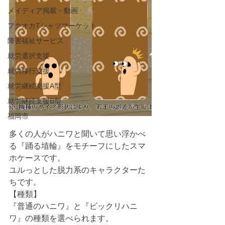
メイディア掲載・動画
フクオカTシャツマーケット
障害福祉サービス
就労選択支援
就労移行支援
就労継続支援A型
就労継続支援B型
福岡市
多くの人がハニワと聞いて思い浮かべ
る『踊る埴輪』をモチーフにしたスマ
ホケースです。
ユルっとした脱力系のキャラクターた
ちです。
【種類】
『普通のハニワ』と『ビックリハニ
ワ』の種類を選べられます。