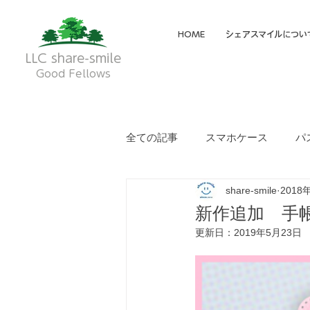
HOME
シェアスマイルについ
LLC share-smile
Good Fellows
全ての記事
スマホケース
パ
share-smile
2018
メイディア掲載・動画
フク
新作追加 手
更新日：
2019年5月23日
就労継続支援A型
就労継続