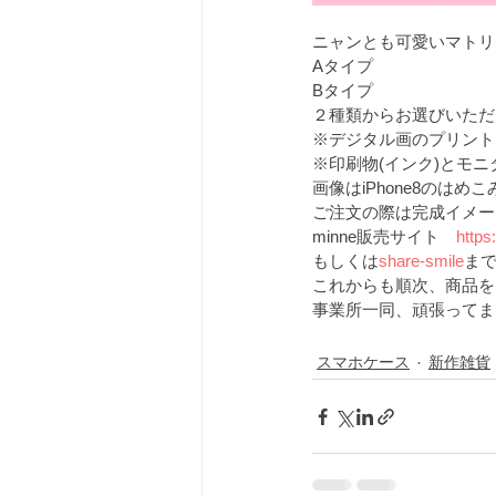
ニャンとも可愛いマトリ
Aタイプ
Bタイプ
２種類からお選びいただ
※デジタル画のプリント
※印刷物(インク)とモ
画像はiPhone8のはめ
ご注文の際は完成イメー
minne販売サイト　
https
もしくは
share-smile
ま
これからも順次、商品を
事業所一同、頑張ってま
スマホケース
新作雑貨