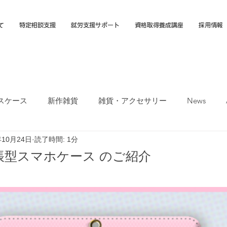
て
特定相談支援
就労支援サポート
資格取得養成講座
採用情報
スケース
新作雑貨
雑貨・アクセサリー
News
年10月24日
読了時間: 1分
オカTシャツマーケット
障害福祉サービス
就労選択支援
帳型スマホケース のご紹介
支援B型
福岡市