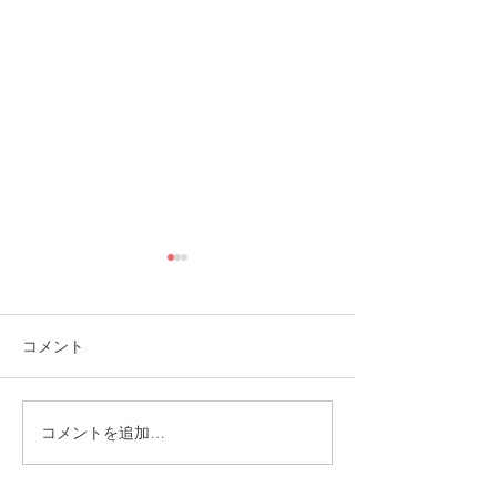
コメント
コメントを追加…
就労選択支援とは？B型利
福岡市植物園「
用前に確認しておきたい
ショップ」に出
大切な制度です
ます！