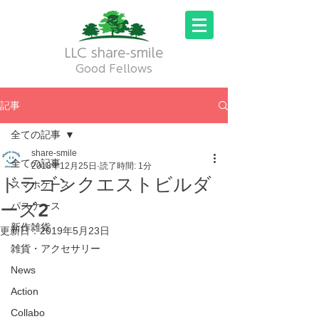
LLC share-smile
Good Fellows
記事
全ての記事
share-smile
全ての記事
2018年12月25日
読了時間: 1分
ドラゴンクエストビルダ
スマホケース
ーズ2
パスケース
新作雑貨
更新日：
2019年5月23日
雑貨・アクセサリー
News
Action
Collabo