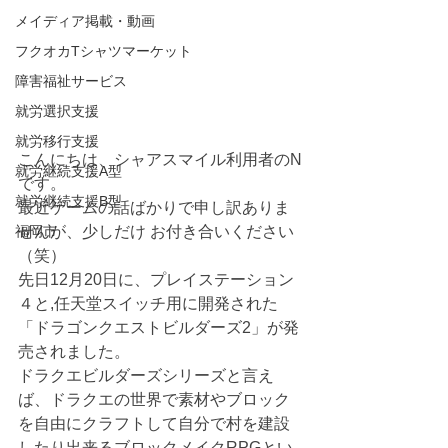
メイディア掲載・動画
フクオカTシャツマーケット
障害福祉サービス
就労選択支援
就労移行支援
こんにちは、シャアスマイル利用者のN
就労継続支援A型
です。
就労継続支援B型
最近ゲームの話ばかりで申し訳ありま
福岡市
せんが、少しだけ お付き合いください
（笑）
先日12月20日に、プレイステーション
４と,任天堂スイッチ用に開発された
「ドラゴンクエストビルダーズ2」が発
売されました。
ドラクエビルダーズシリーズと言え
ば、ドラクエの世界で素材やブロック
を自由にクラフトして自分で村を建設
したり出来るブロックメイクRPGとい