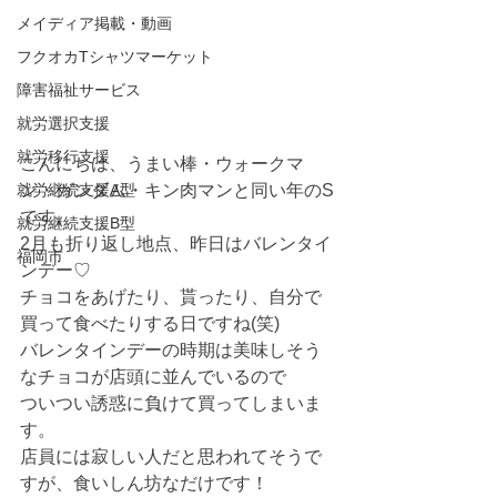
メイディア掲載・動画
フクオカTシャツマーケット
障害福祉サービス
就労選択支援
就労移行支援
こんにちは、うまい棒・ウォークマ
就労継続支援A型
ン・ガンダム・キン肉マンと同い年のS
です。
就労継続支援B型
2月も折り返し地点、昨日はバレンタイ
福岡市
ンデー♡
チョコをあげたり、貰ったり、自分で
買って食べたりする日ですね(笑)
バレンタインデーの時期は美味しそう
なチョコが店頭に並んでいるので
ついつい誘惑に負けて買ってしまいま
す。
店員には寂しい人だと思われてそうで
すが、食いしん坊なだけです！