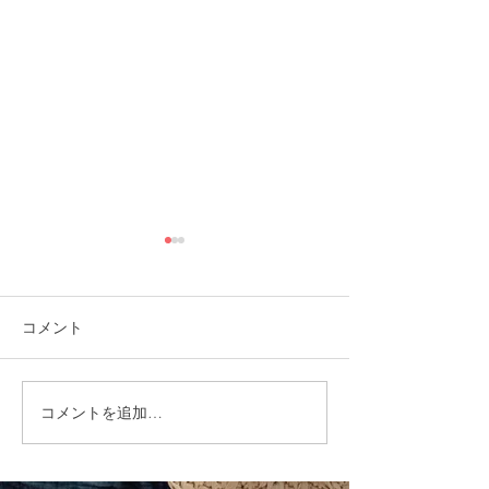
コメント
コメントを追加…
就労選択支援とは？B型利
福岡市植物園「
用前に確認しておきたい
ショップ」に出
大切な制度です
ます！