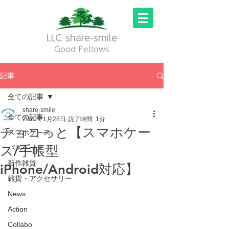
LLC share-smile
Good Fellows
記事
全ての記事
share-smile
全ての記事
2020年1月28日
読了時間: 1分
チョコっと【スマホケー
スマホケース
ス/手帳型
パスケース
新作雑貨
iPhone/Android対応】
雑貨・アクセサリー
News
Action
Collabo