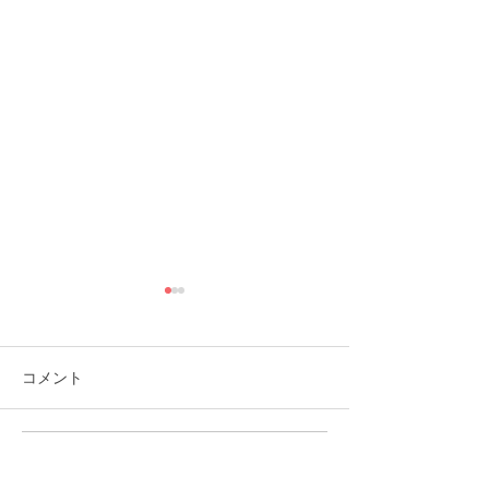
コメント
コメントを追加…
福岡市植物園「ときめき
ときめきマーケ