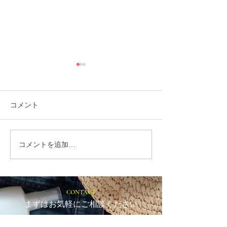
コメント
コメントを追加…
就労選択支援とは？B型利
福岡市植物園「
用前に確認しておきたい
ショップ」に出
大切な制度です
ます！
CONTACT
まずはお気軽にご相談ください
施設の見学や体験学習など随時行っております。
入社のご相談やご質問など、お気軽にお問い合わせください