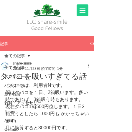
LLC share-smile
Good Fellows
記事
全ての記事
share-smile
全ての記事
2019年11月28日
読了時間: 1分
タバコを吸いすぎてる話
スマホケース
パスケース
こんにちは、利用者Nです。
僕はタバコを１日、2箱吸います。多い
新作雑貨
時であれば、3箱吸う時もあります。
雑貨・アクセサリー
現在タバコ1箱500円位します。１日2
News
箱買うとしたら 1000円も かかっちゃい
Action
ます。
月に換算すると30000円です。
Collabo