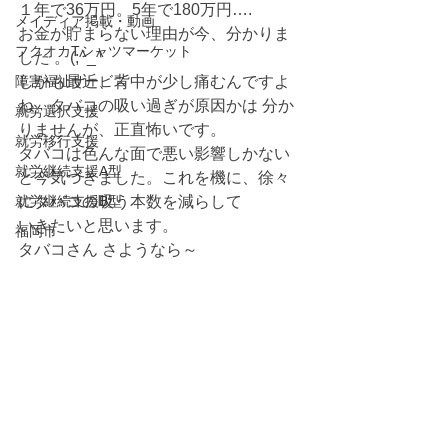
１年で36万円。5年で180万円….
メイディア掲載・動画
お金が貯まらない理由が今、分かりま
フクオカTシャツマーケット
した 。(;^_^
障害福祉サービス
しかも最近、背中が少し痛むんですよ
ね。タバコの吸い過ぎが原因かは 分か
就労選択支援
りませんが、正直怖いです。
就労移行支援
タバコは色んな面で悪い影響しかない
就労継続支援A型
と今気づきました。これを機に、徐々
就労継続支援B型
にタバコの吸う本数を減らして
いきたいと思います。
福岡市
タバコさん さようなら～