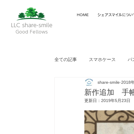
HOME
シェアスマイルについ
LLC share-smile
Good Fellows
全ての記事
スマホケース
パ
share-smile
2018
メイディア掲載・動画
フク
新作追加 手
更新日：
2019年5月23日
就労継続支援A型
就労継続