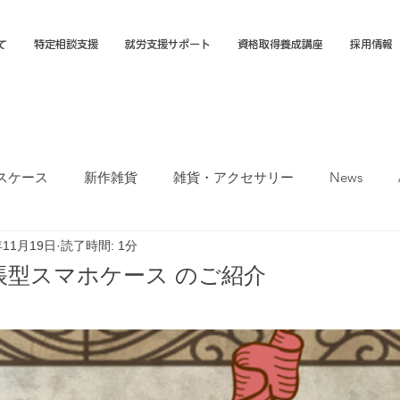
て
特定相談支援
就労支援サポート
資格取得養成講座
採用情報
スケース
新作雑貨
雑貨・アクセサリー
News
年11月19日
読了時間: 1分
オカTシャツマーケット
障害福祉サービス
就労選択支援
帳型スマホケース のご紹介
支援B型
福岡市