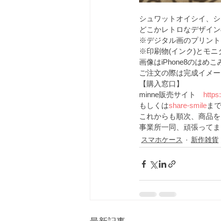
シュワットオイシイ、シ
どこかレトロなデザイン
※デジタル画のプリント
※印刷物(インク)とモ
画像はiPhone8のはめ
ご注文の際は完成イメー
【購入窓口】
minne販売サイト　
https
もしくは
share-smile
ま
これからも順次、商品を
事業所一同、頑張ってま
スマホケース
新作雑貨