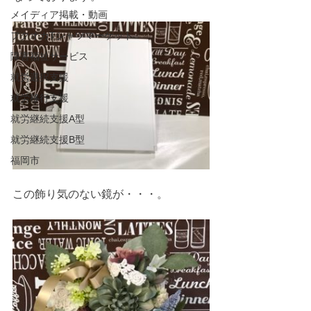
メイディア掲載・動画
フクオカTシャツマーケット
障害福祉サービス
就労選択支援
就労移行支援
就労継続支援A型
就労継続支援B型
福岡市
この飾り気のない鏡が・・・。