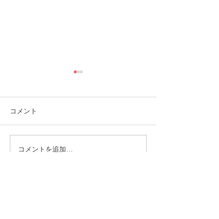
コメント
コメントを追加…
福岡市植物園「ときめき
ときめきマーケ
ショップ」に出店してい
会！
ます！
CONTACT
まずはお気軽にご相談ください