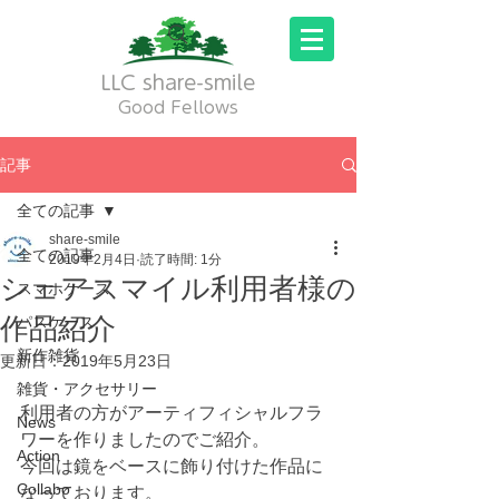
LLC share-smile
Good Fellows
記事
全ての記事
share-smile
全ての記事
2019年2月4日
読了時間: 1分
シェアスマイル利用者様の
スマホケース
作品紹介
パスケース
新作雑貨
更新日：
2019年5月23日
雑貨・アクセサリー
利用者の方がアーティフィシャルフラ
News
ワーを作りましたのでご紹介。
Action
今回は鏡をベースに飾り付けた作品に
Collabo
なっております。