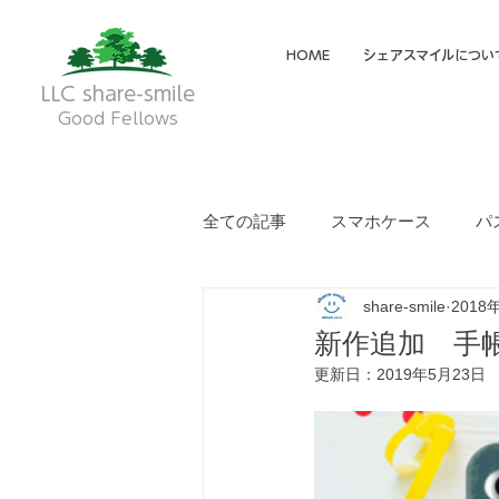
HOME
シェアスマイルについ
LLC share-smile
Good Fellows
全ての記事
スマホケース
パ
share-smile
2018
メイディア掲載・動画
フク
新作追加 手
更新日：
2019年5月23日
就労継続支援A型
就労継続