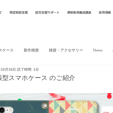
て
特定相談支援
就労支援サポート
資格取得養成講座
採用情報
スケース
新作雑貨
雑貨・アクセサリー
News
年10月16日
読了時間: 1分
オカTシャツマーケット
障害福祉サービス
就労選択支援
帳型スマホケース のご紹介
支援B型
福岡市