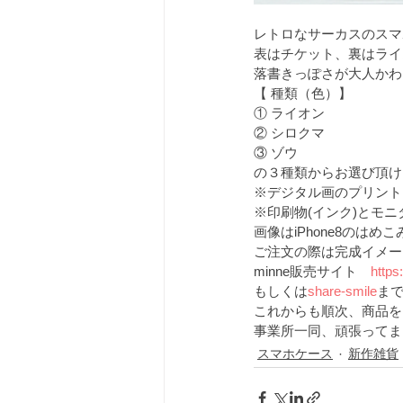
レトロなサーカスのスマ
表はチケット、裏はライ
落書きっぽさが大人かわ
【 種類（色）】
① ライオン
② シロクマ
③ ゾウ
の３種類からお選び頂け
※デジタル画のプリント
※印刷物(インク)とモ
画像はiPhone8のはめ
ご注文の際は完成イメー
minne販売サイト　
https
もしくは
share-smile
ま
これからも順次、商品を
事業所一同、頑張ってま
スマホケース
新作雑貨