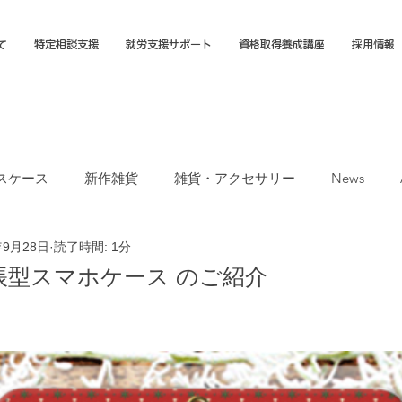
て
特定相談支援
就労支援サポート
資格取得養成講座
採用情報
スケース
新作雑貨
雑貨・アクセサリー
News
年9月28日
読了時間: 1分
オカTシャツマーケット
障害福祉サービス
就労選択支援
帳型スマホケース のご紹介
支援B型
福岡市