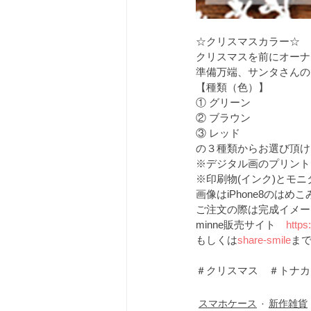
☆クリスマスカラー☆
クリスマスを前にオーナ
準備万端、サンタさんの
【種類（色）】
① グリーン
② ブラウン
③ レッド
の３種類からお選び頂け
※デジタル画のプリント
※印刷物(インク)とモ
画像はiPhone8のはめ
ご注文の際は完成イメー
minne販売サイト　
https
もしくは
share-smile
ま
＃クリスマス　＃トナカ
スマホケース
新作雑貨