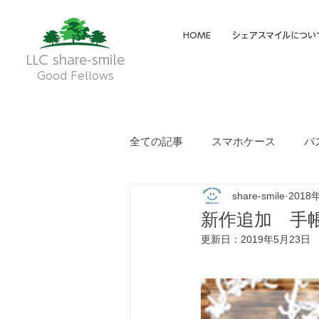
HOME
シェアスマイルについ
LLC share-smile
Good Fellows
全ての記事
スマホケース
パ
share-smile
2018
メイディア掲載・動画
フク
新作追加 手
更新日：
2019年5月23日
就労継続支援A型
就労継続