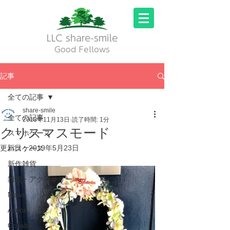
LLC share-smile
Good Fellows
記事
全ての記事
share-smile
全ての記事
2018年11月13日
読了時間: 1分
クリスマスモード
スマホケース
更新日：
2019年5月23日
パスケース
新作雑貨
雑貨・アクセサリー
News
Action
Collabo