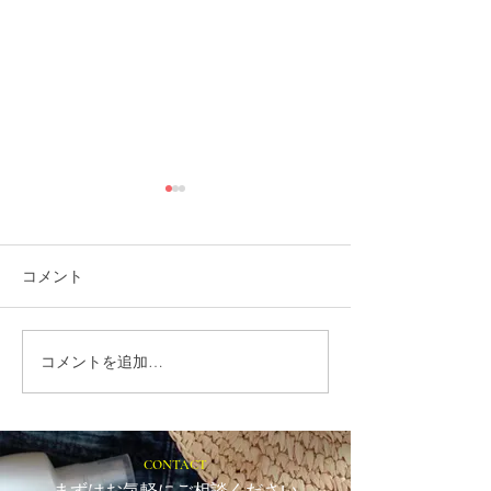
コメント
コメントを追加…
就労選択支援とは？B型利
福岡市植物園「
用前に確認しておきたい
ショップ」に出
大切な制度です
ます！
CONTACT
まずはお気軽にご相談ください