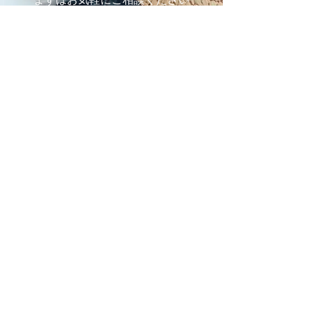
施設の見学や体験学習など随時行っております。
入社のご相談やご質問など、お気軽にお問い合わせください
入社のご相談
見学・体験学習
メールでのお問い合わせ
合同会社 share-smile
〒810-0011
福岡県福岡市中央区高砂1-24-26 C-WEDGE3F
TEL：092-531-1950 FAX：092-510-7210
関連会社
株式会社
Caroline
Feel Lighting Lab 有機EL照明販売店
天然酵素洗剤エコ・エクセレント販売代理店