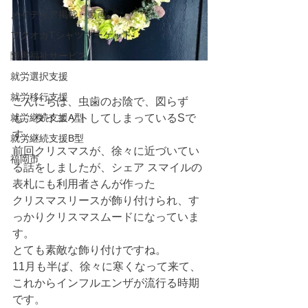
メイディア掲載・動画
フクオカTシャツマーケット
障害福祉サービス
就労選択支援
就労移行支援
こんにちは、虫歯のお陰で、図らず
就労継続支援A型
も、ダイエットしてしまっているSで
す。
就労継続支援B型
前回クリスマスが、徐々に近づいてい
福岡市
る話をしましたが、シェア スマイルの
表札にも利用者さんが作った
クリスマスリースが飾り付けられ、す
っかりクリスマスムードになっていま
す。
とても素敵な飾り付けですね。
11月も半ば、徐々に寒くなって来て、
これからインフルエンザが流行る時期
です。