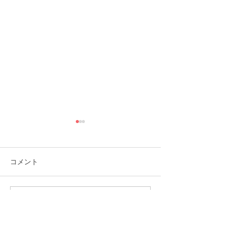
コメント
コメントを追加…
福岡市植物園「ときめき
ときめきマーケ
ショップ」に出店してい
会！