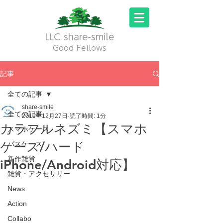
LLC share-smile
Good Fellows
記事
全ての記事
share-smile
全ての記事
2019年12月27日
読了時間: 1分
カラフルネズミ【スマホ
スマホケース
ケース/ハード
パスケース
新作雑貨
iPhone/Android対応】
雑貨・アクセサリー
News
Action
Collabo