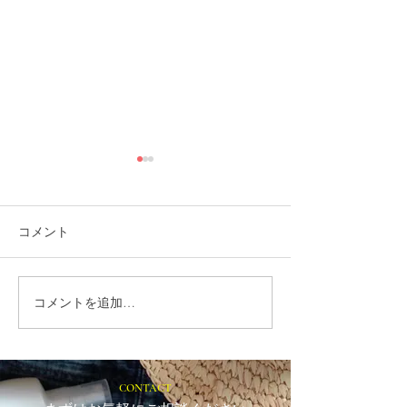
コメント
コメントを追加…
就労選択支援とは？B型利
福岡市植物園「
用前に確認しておきたい
ショップ」に出
大切な制度です
ます！
CONTACT