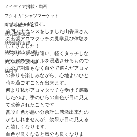
メイディア掲載・動画
フクオカTシャツマーケット
こんにちはSです。
障害福祉サービス
前回アナウンスをしました山香屋さん
就労選択支援
の出張アロマタッチの見学及び体験を
就労移行支援
してきました！
就労継続支援A型
マッサージとは違い、軽くタッチしな
がらアロマオイルを浸透させるもので
就労継続支援B型
すので刺激もなく自分で選んだアロマ
福岡市
の香りを楽しみながら、心地よいひと
時を過ごすことが出来ます。
何より私がアロマタッチを受けて感激
したのは、手のひらの血色が目に見え
て改善されたことです。
普段血色が悪い分余計に感激出来たの
かもしれませんが、効果が目に見える
と嬉しくなります。
血色が良くなると気分も良くなりま