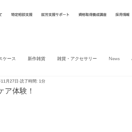
て
特定相談支援
就労支援サポート
資格取得養成講座
採用情報
スケース
新作雑貨
雑貨・アクセサリー
News
年11月27日
読了時間: 1分
オカTシャツマーケット
障害福祉サービス
就労選択支援
ケア体験！
支援B型
福岡市