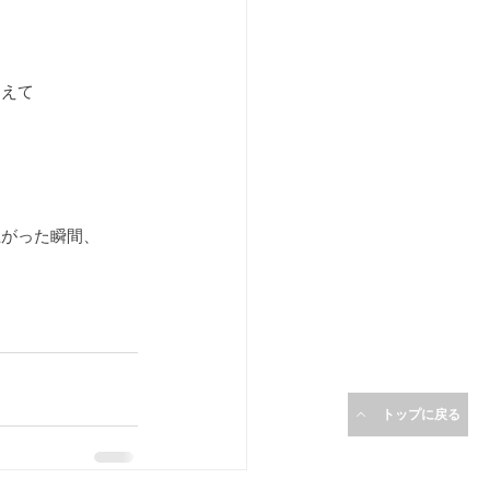
たえて
を
上がった瞬間、
トップに戻る