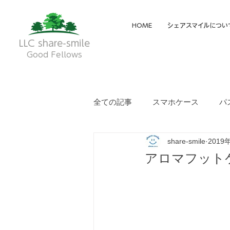
HOME
シェアスマイルについ
LLC share-smile
Good Fellows
全ての記事
スマホケース
パ
share-smile
2019
メイディア掲載・動画
フク
アロマフット
就労継続支援A型
就労継続