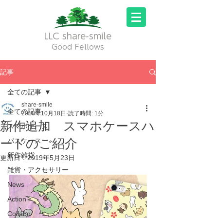
LLC share-smile
Good Fellows
記事
全ての記事
share-smile
全ての記事
2018年10月18日
読了時間: 1分
新作追加 スマホケースハ
スマホケース
ードのご紹介
パスケース
新作雑貨
更新日：
2019年5月23日
雑貨・アクセサリー
News
Action
Collabo