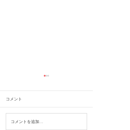
コメント
コメントを追加…
福岡市植物園「ときめき
ときめきマーケ
ショップ」に出店してい
会！