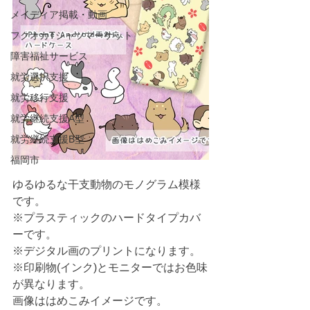
メイディア掲載・動画
フクオカTシャツマーケット
障害福祉サービス
就労選択支援
就労移行支援
就労継続支援A型
就労継続支援B型
福岡市
ゆるゆるな干支動物のモノグラム模様
です。
※プラスティックのハードタイプカバ
ーです。
※デジタル画のプリントになります。
※印刷物(インク)とモニターではお色味
が異なります。
画像ははめこみイメージです。