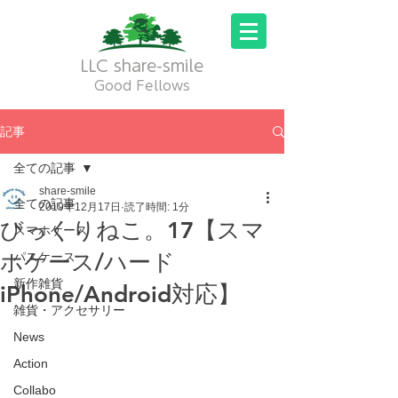
LLC share-smile
Good Fellows
記事
全ての記事
share-smile
全ての記事
2019年12月17日
読了時間: 1分
びっくりねこ。17【スマ
スマホケース
ホケース/ハード
パスケース
新作雑貨
iPhone/Android対応】
雑貨・アクセサリー
News
Action
Collabo