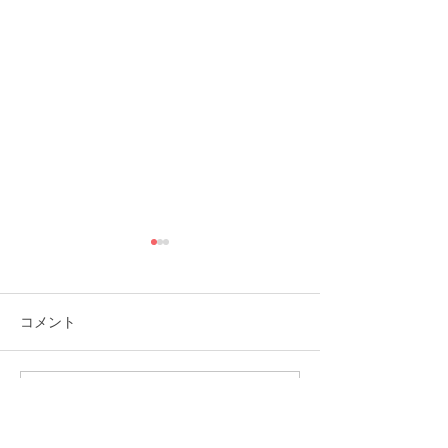
コメント
コメントを追加…
福岡市植物園「ときめき
ときめきマーケ
ショップ」に出店してい
会！