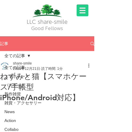
LLC share-smile
Good Fellows
記事
全ての記事
share-smile
全ての記事
2019年12月21日
読了時間: 1分
ねずみと猫【スマホケー
スマホケース
ス/手帳型
パスケース
新作雑貨
iPhone/Android対応】
雑貨・アクセサリー
News
Action
Collabo