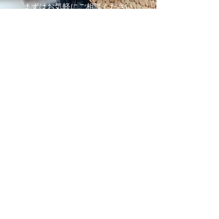
まずはお気軽にご相談ください
施設の見学や体験学習など随時行っております。
入社のご相談やご質問など、お気軽にお問い合わせください
入社のご相談
見学・体験学習
メールでのお問い合わせ
合同会社 share-smile
〒810-0011
福岡県福岡市中央区高砂1-24-26 C-WEDGE3F
TEL：092-531-1950 FAX：092-510-7210
関連会社
株式会社
Caroline
Feel Lighting Lab 有機EL照明販売店