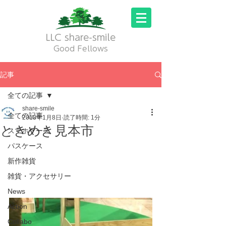
LLC share-smile
Good Fellows
記事
全ての記事
share-smile
全ての記事
2018年1月8日
読了時間: 1分
ときめき見本市
スマホケース
パスケース
新作雑貨
雑貨・アクセサリー
News
Action
Collabo