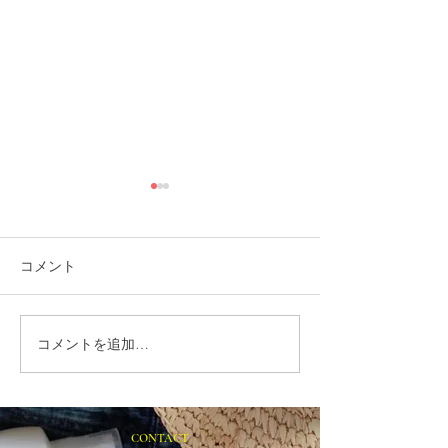
コメント
コメントを追加…
就労選択支援とは？B型利
2026年5月15
用前に確認しておきたい
警固神社で開催
大切な制度です
「イエローリボ
ェ」 に出店い
CONTACT