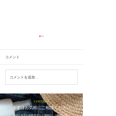
コメント
コメントを追加…
就労選択支援とは？B型利
2026年5月15
用前に確認しておきたい
警固神社で開催
大切な制度です
「イエローリボ
ェ」 に出店い
CONTACT
まずはお気軽にご相談ください
施設の見学や体験学習など随時行っております。