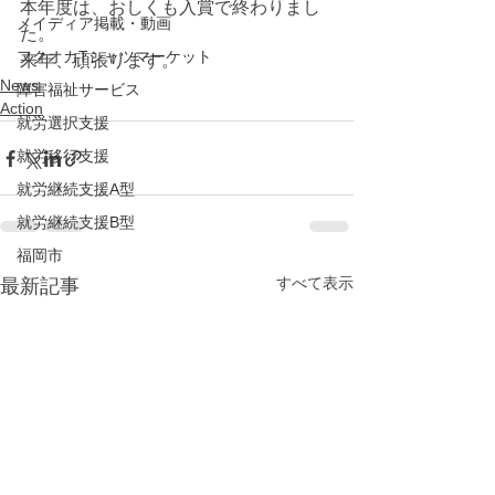
本年度は、おしくも入賞で終わりまし
メイディア掲載・動画
た。
フクオカTシャツマーケット
来年、頑張ります。
News
障害福祉サービス
Action
就労選択支援
就労移行支援
就労継続支援A型
就労継続支援B型
福岡市
すべて表示
最新記事