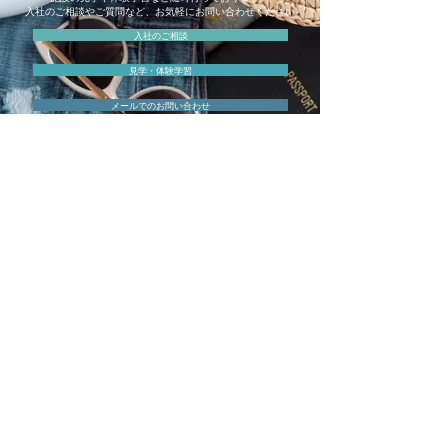
入社のご相談やご質問など、お気軽にお問い合わせください
入社のご相談
見学・体験学習
メールでのお問い合わせ
合同会社 share-smile
〒810-0011
福岡県福岡市中央区高砂1-24-26 C-WEDGE3F
TEL：092-531-1950 FAX：092-510-7210
関連会社
株式会社
Caroline
Feel Lighting Lab 有機EL照明販売店
天然酵素洗剤エコ・エクセレント販売代理店
福岡市中央区高砂1-24-26 C-WEDGE4F
TEL：092-401-0375