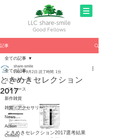
LLC share-smile
Good Fellows
記事
全ての記事
share-smile
全ての記事
2017年9月2日
読了時間: 1分
ときめきセレクション
スマホケース
2017
パスケース
新作雑貨
雑貨・アクセサリー
News
Action
ときめきセレクション2017選考結果
Collabo