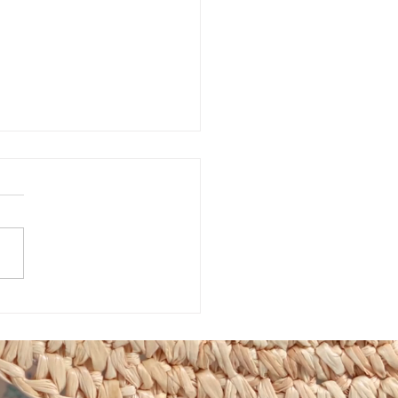
市植物園「ときめきショ
」に出店しています！