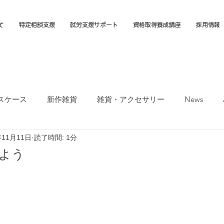
て
特定相談支援
就労支援サポート
資格取得養成講座
採用情報
スケース
新作雑貨
雑貨・アクセサリー
News
年11月11日
読了時間: 1分
オカTシャツマーケット
障害福祉サービス
就労選択支援
しよう
支援B型
福岡市