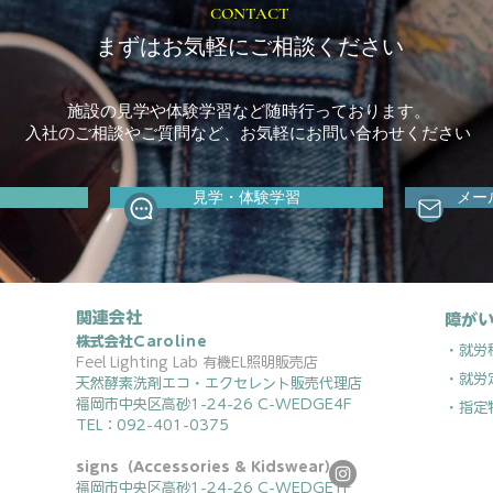
CONTACT
まずはお気軽にご相談ください
施設の見学や体験学習など随時行っております。
入社のご相談やご質問など、お気軽にお問い合わせください
見学・体験学習
メー
関連会社
障がい
株式会社
Caroline
・就労
Feel Lighting Lab 有機EL照明販売店
・就労
天然酵素洗剤エコ・エクセレント販売代理店
福岡市中央区高砂1-24-26 C-WEDGE4F
・指定
TEL：092-401-0375
signs（Accessories & Kidswear）
福岡市中央区高砂1-24-26 C-WEDGE1F