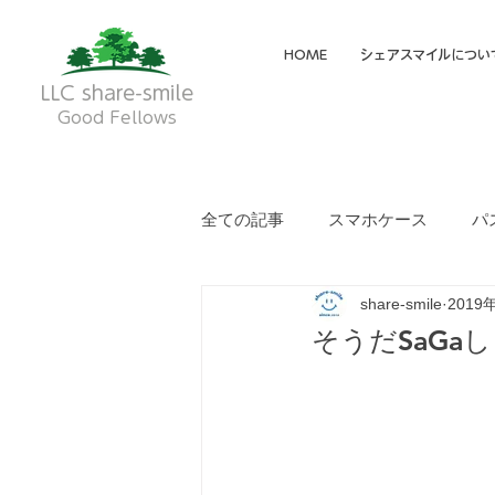
HOME
シェアスマイルについ
LLC share-smile
Good Fellows
全ての記事
スマホケース
パ
share-smile
2019
メイディア掲載・動画
フク
そうだSaGa
就労継続支援A型
就労継続