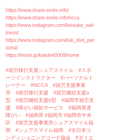
https://www.share-smile.info/
https://www.share-smile.info/ncca
https://www.instagram.com/keisuke_wel
lness/
https://www.instagram.com/ksk_diet_per
sonal
https://mosh.jp/kskdiet0009/home
#就労移行支援シェアスマイル
#スポ
ーツインストラクター
#パーソナルト
レーナー
#NCCA
#就労支援事業
所
#就労移行支援
#就労継続支援a
型
#就労継続支援b型
#福岡市就労支
援
#障がい福祉サービス
#福岡発達
障がい
#福岡県
#福岡市
#福岡市中央
区
#就労支援事業所シェアスマイル福
岡
#シェアスマイル福岡
#全日本コ
ンディショニングコーチ協会
#ダイエ