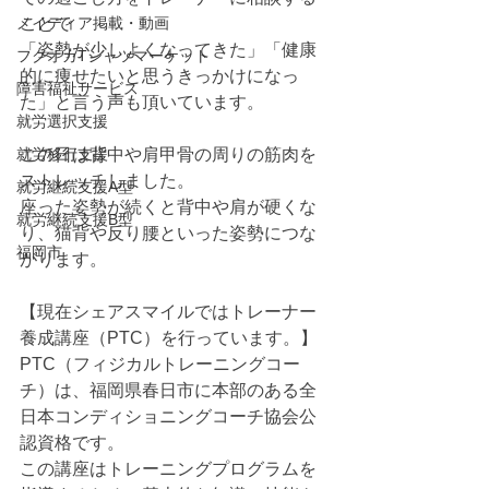
メイディア掲載・動画
ことで
「姿勢が少しよくなってきた」「健康
フクオカTシャツマーケット
的に痩せたいと思うきっかけになっ
障害福祉サービス
た」と言う声も頂いています。
就労選択支援
就労移行支援
この日は背中や肩甲骨の周りの筋肉を
ストレッチしました。
就労継続支援A型
座った姿勢が続くと背中や肩が硬くな
就労継続支援B型
り、猫背や反り腰といった姿勢につな
福岡市
がります。
【現在シェアスマイルではトレーナー
養成講座（PTC）を行っています。】
PTC（フィジカルトレーニングコー
チ）は、福岡県春日市に本部のある全
日本コンディショニングコーチ協会公
認資格です。
この講座はトレーニングプログラムを