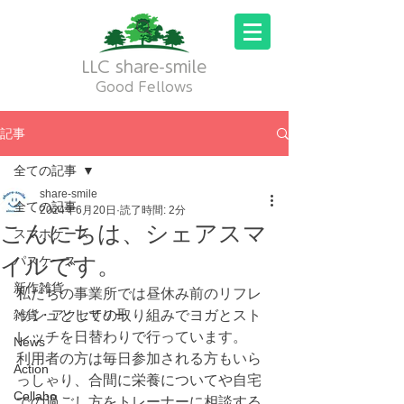
LLC share-smile
Good Fellows
記事
全ての記事
share-smile
全ての記事
2024年6月20日
読了時間: 2分
こんにちは、シェアスマ
スマホケース
イルです。
パスケース
新作雑貨
私たちの事業所では昼休み前のリフレ
雑貨・アクセサリー
ッシュとしての取り組みでヨガとスト
レッチを日替わりで行っています。
News
利用者の方は毎日参加される方もいら
Action
っしゃり、合間に栄養についてや自宅
Collabo
での過ごし方をトレーナーに相談する