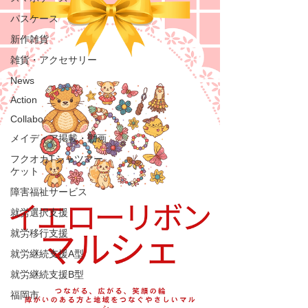
パスケース
新作雑貨
雑貨・アクセサリー
News
Action
Collabo
メイディア掲載・動画
フクオカTシャツマー
ケット
障害福祉サービス
就労選択支援
就労移行支援
就労継続支援A型
就労継続支援B型
福岡市