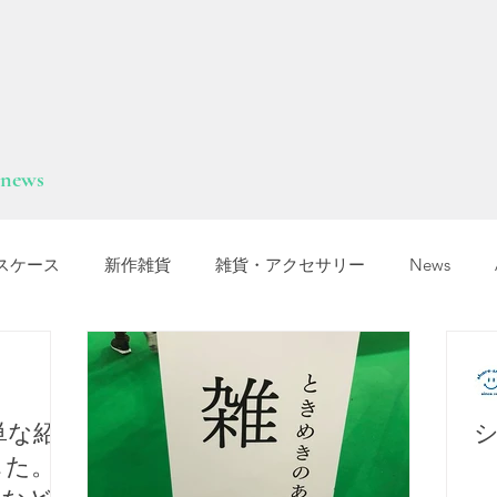
news
スケース
新作雑貨
雑貨・アクセサリー
News
オカTシャツマーケット
障害福祉サービス
就労選択支援
単な紹
支援B型
福岡市
した。