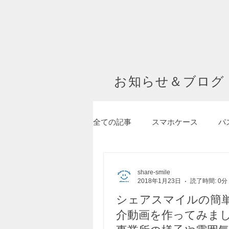
お知らせ＆ブログ
全ての記事
スマホケース
パ
メイディア掲載・動画
フク
share-smile
2018年1月23日
読了時間: 0分
シェアスマイルの簡
就労継続支援A型
就労継続
介動画を作ってみま