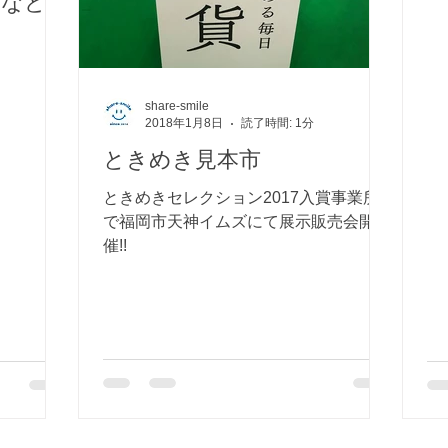
気など
で、ぜ
share-smile
2018年1月8日
読了時間: 1分
ときめき見本市
ときめきセレクション2017入賞事業所
で福岡市天神イムズにて展示販売会開
催!!