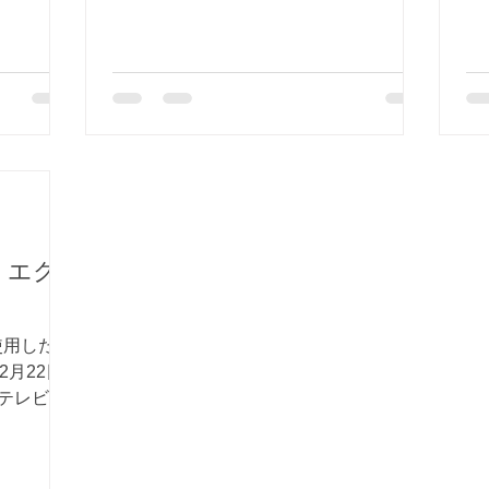
・エク
使用した飲
2月22日
Ｂテレビで
マイルで
新たな事業
 それが