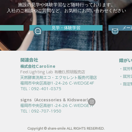
施設の見学や体験学習など随時行っております。
入社のご相談やご質問など、お気軽にお問い合わせください
見学・体験学習
メー
関連会社
障がい
株式会社
Caroline
・就労
Feel Lighting Lab 有機EL照明販売店
・就労
天然酵素洗剤エコ・エクセレント販売代理店
福岡市中央区高砂1-24-26 C-WEDGE4F
・指定
TEL：092-401-0375
signs（Accessories & Kidswear）
福岡市中央区高砂1-24-26 C-WEDGE1F
TEL：092-707-1950
Copyright © share-smile ALL RIGHTS RESERVED.