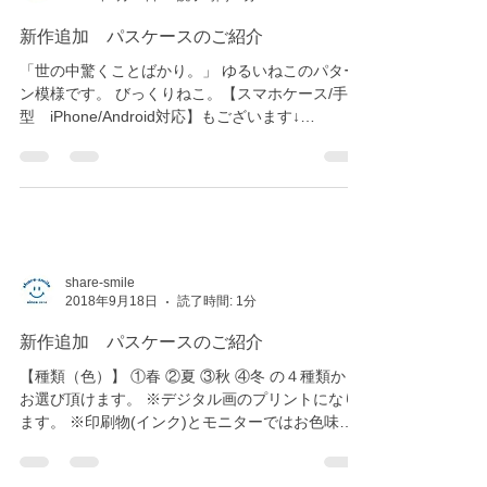
share-smile
2018年9月28日
読了時間: 1分
新作追加 パスケースのご紹介
「世の中驚くことばかり。」 ゆるいねこのパター
ン模様です。 びっくりねこ。【スマホケース/手帳
型 iPhone/Android対応】もございます↓
https://minne.com/items/15554204 ※デジタル画
のプリントになります。...
share-smile
2018年9月18日
読了時間: 1分
新作追加 パスケースのご紹介
【種類（色）】 ①春 ②夏 ③秋 ④冬 の４種類から
お選び頂けます。 ※デジタル画のプリントになり
ます。 ※印刷物(インク)とモニターではお色味が
異なります。 minne販売サイト