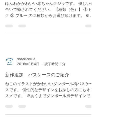
新作追加 パスケースのご紹介
ほんわかかわいい赤ちゃんクジラです。 優しい色
合いで癒されてください。 【種類（色）】 ① ピン
ク ② ブルー の２種類からお選び頂けます。 ※デ
ジタル画のプリントになります。 ※印刷物(イン
ク)とモニターではお色味が異なります。 minne販
売サイト ...
share-smile
2018年9月4日
読了時間: 1分
新作追加 パスケースのご紹介
ねこのイラストがかわいいダンボール柄パスケー
スです。 個性的なデザインをお探しの方にもオス
スメです。 ※あくまでダンボール風デザインで
す。ダンボール素材ではありません。 【種類
（色）】 ① チャコールグレー ② レッド の２種類
からお選び頂けます。...