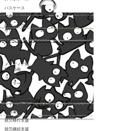
パスケース
新作雑貨
雑貨・アクセ
サリー
News
Action
Collabo
メイディア掲
載・動画
フクオカTシ
ャツマーケッ
ト
障害福祉サー
ビス
就労選択支援
就労移行支援
就労継続支援