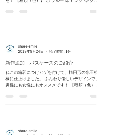
ス☆ ポップなカラーで元気にかわいいおしゃれ
を！ 【種類（色）】 ① ブルー ② ピンク ③ グリ
ーン ④ パープル の４種類からお選び頂けます。
※デジタル画のプリントになります。...
share-smile
2018年8月24日
読了時間: 1分
新作追加 パスケースのご紹介
ねこの輪郭につけヒゲを付けて、楕円形の水玉模
様に仕上げました。 ふんわり優しいデザインで、
男性にも女性にもオススメです！ 【種類（色）】
① 濃ピンク ② パウダーピンク ③ ダークブルー ④
ブラック の４種類からお選び頂けます。 ※デジタ
ル画のプリントになります。...