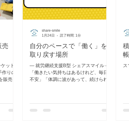
share-smile
1月24日
読了時間: 1分
販売
自分のペースで「働く」を
取り戻す場所
帳
ーケットに
― 就労継続支援B型 シェアスマイル ―
ス
手作りの
「働きたい気持ちはあるけれど、毎日は
物を販売中
不安」「体調に波があって、続けられる
 気になる
か自信がない」そんな声を、私たちは何
度も聞いてきました。